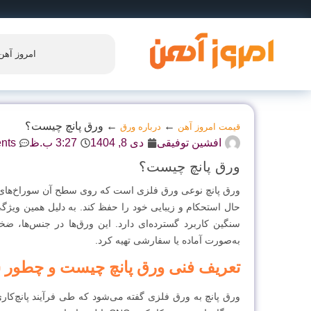
امروز آهن
←
←
ورق پانچ چیست؟
قیمت امروز آهن
درباره ورق
افشین توفیقی
دی 8, 1404
3:27 ب.ظ
nts
ورق پانچ چیست؟
ورق پانچ نوعی ورق فلزی است که روی سطح آن سوراخ‌های منظم
حال استحکام و زیبایی خود را حفظ کند. به دلیل همین ویژگی
سنگین کاربرد گسترده‌ای دارد. این ورق‌ها در جنس‌ها، ضخا
به‌صورت آماده یا سفارشی تهیه کرد.
تعریف فنی ورق پانچ چیست و چطور 
ورق پانچ به ورق فلزی گفته می‌شود که طی فرآیند پانچ‌کاری