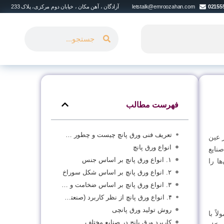
02155
letstalk@emroozahan.com
آزادگان ، آهن مکان ، خیابان دوم مرکزی، پلاک 233
فهرست مطالب
تعریف فنی ورق پانچ چیست و چطور ساخته می‌شود؟
 عین
انواع ورق پانچ
نایع
۱. انواع ورق پانچ بر اساس جنس
ا را
۲. انواع ورق پانچ بر اساس شکل سوراخ
۳. انواع ورق پانچ بر اساس ضخامت و ابعاد
۴. انواع ورق پانچ از نظر کاربرد (صنعتی یا دکوراتیو)
روش تولید ورق پانچی
ً با
کاربرد ورق پانچ در صنایع مختلف