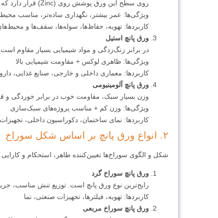
روی سطح این ورق پوشش روی (Zinc) قرار دارد که آن را در برابر رطوبت و زنگ‌زدگی مقاوم می‌کند.
ویژگی‌ها: عمر بیشتر، نگهداری ساده‌تر، مناسب محیط 
کاربردها: تهویه، حفاظ‌ها، سوله‌ها، سقف‌ها و محیط
ورق پانچ استیل
در برابر زنگ‌زدگی و مواد شیمیایی بسیار مقاوم است، 
ویژگی‌ها: ظاهری لوکس + مقاومت شیمیایی بالا
کاربردها: معماری داخلی و خارجی، صنایع غذایی، دارو
ورق پانچ آلومینیومی
وزن بسیار سبک، مقاومت خوب در برابر خوردگی و قابل
ویژگی‌ها: وزن کم + مناسب پروژه‌های سبک‌سازی
کاربردها: نمای ساختمان، دکوراسیون داخلی، تجهیز
۲. انواع ورق پانچ بر اساس شکل سوراخ
شکل و الگوی سوراخ‌ها تعیین‌کننده ظاهر، استحکام و کارایی
ورق پانچ سوراخ گرد
رایج‌ترین نوع ورق پانچ است. توزیع تنش مناسب، جری
کاربردها: تهویه، فیلترها، تجهیزات صنعتی، نما
ورق پانچ سوراخ مربعی