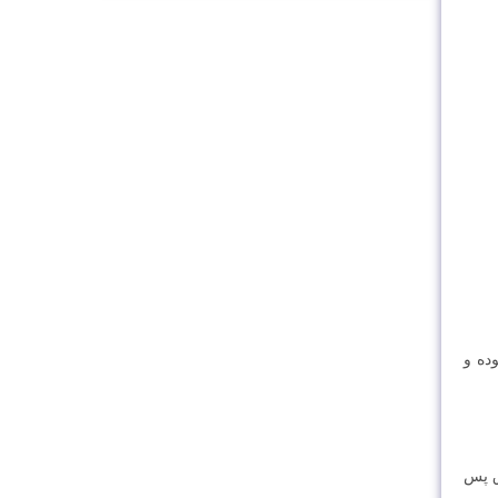
ده و
ق پس