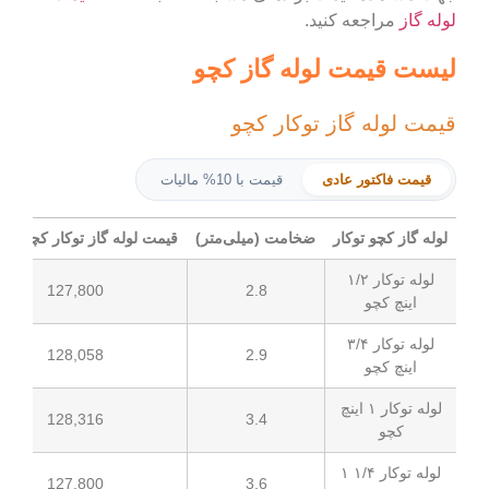
ه کنید.
ت لوله گاز کچو
گاز توکار کچو
ر عادی
قیمت با 10% مالیات
وکار
ضخامت (میلی‌متر)
قیمت لوله گاز توکار کچو (تومان)
واحد
سا
ه توکار ۱/۲
2.8
127,800
کیلوگرم
ه توکار ۳/۴
2.9
128,058
کیلوگرم
له توکار ۱ اینچ
3.4
128,316
کیلوگرم
لوله توکار ۱/۴ ۱
3.6
127,800
کیلوگرم