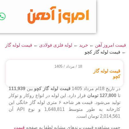
←
خرید
←
لوله فلزی فولادی
←
قیمت لوله گاز
ز کچو
18 / مرداد / 1405
ز
قیمت لوله گاز کچو
بین
111,939
ومان
قرار دارد. این لوله در انواع روکار و توکار
تولید می‌شود. قیمت هر شاخه ۶ متری لوله گاز خانگی این
کارخانه به طور متوسط 1,648,811 و نوع API آن
قیمت برندهای مشابه لطفا به صفحه
قیمت