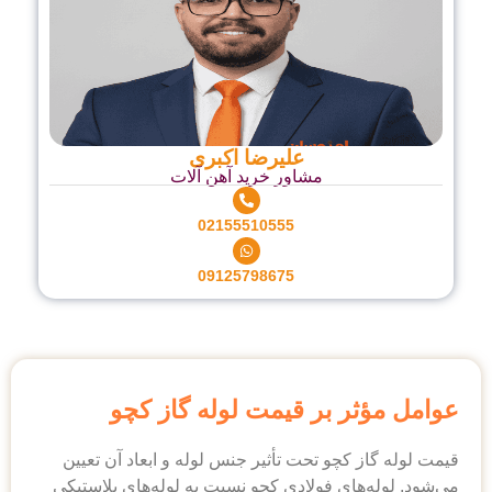
علیرضا اکبری
مشاور خرید آهن آلات
02155510555
09125798675
ر بر قیمت لوله گاز کچو
 کچو تحت تأثیر جنس لوله و ابعاد آن تعیین
های فولادی کچو نسبت به لوله‌های پلاستیکی