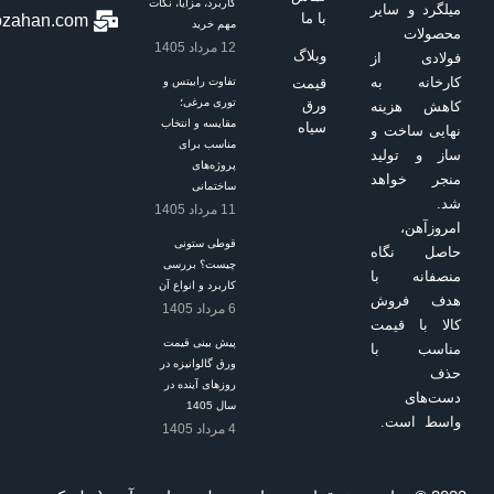
کاربرد، مزایا، نکات
با ما
letstalk[at]emroozahan.com
مهم خرید
12 مرداد 1405
وبلاگ
قیمت
تفاوت رابیتس و
توری مرغی؛
ورق
مقایسه و انتخاب
سیاه
مناسب برای
پروژه‌های
ساختمانی
11 مرداد 1405
قوطی ستونی
چیست؟ بررسی
کاربرد و انواع آن
6 مرداد 1405
پیش بینی قیمت
ورق گالوانیزه در
روزهای آینده در
سال 1405
4 مرداد 1405