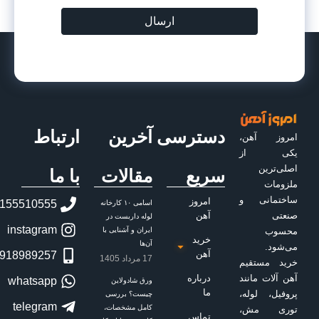
ارسال
دسترسی
آخرین
ارتباط
سریع
مقالات
با ما
امروز
02155510555
اسامی ۱۰ کارخانه
آهن
لوله داربست در
instagram
ایران و آشنایی با
خرید
آن‌ها
آهن
09918989257
17 مرداد 1405
درباره
whatsapp
ورق شادولاین
ما
چیست؟ بررسی
telegram
کامل مشخصات،
تماس