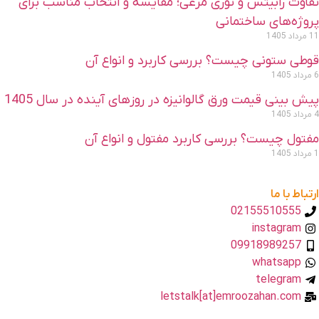
فاوت رابیتس و توری مرغی؛ مقایسه و انتخاب مناسب برای
روژه‌های ساختمانی
 مرداد 1405
وطی ستونی چیست؟ بررسی کاربرد و انواع آن
داد 1405
یش بینی قیمت ورق گالوانیزه در روزهای آینده در سال 1405
داد 1405
فتول چیست؟ بررسی کاربرد مفتول و انواع آن
داد 1405
رتباط با ما
02155510555
instagram
09918989257
whatsapp
telegram
letstalk[at]emroozahan.com