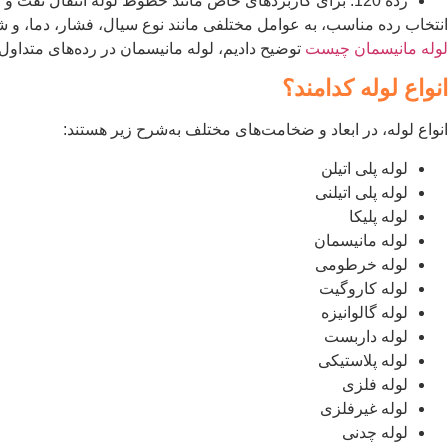
رده 120: برای کاربردهای خاص مانند خطوط لوله انتقال نفت و گاز در اعماق دریا
انتخاب رده مناسب، به عوامل مختلفی مانند نوع سیال، فشار، دما، و 
لوله مانیسمان چیست
توضیح دادیم، لوله مانیسمان در رده‌های متداول۲۰، ۴۰ و ۸۰ تولید می‌شود و هرچه رده لوله بالاتر رود، به این معناست که مقاومت لوله در برابر فشار و حرارت بیشتر می‌شود
انواع لوله کدامند؟
انواع لوله، در ابعاد و ضخامت‌های مختلف به‌شرح زیر هستند:
لوله پلی اتیلن
لوله پلی اتیلنی
لوله پلیکا
لوله مانیسمان
لوله خرطومی
لوله کاروگیت
لوله گالوانیزه
لوله داربست
لوله پلاستیکی
لوله فلزی
لوله غیرفلزی
لوله چدنی