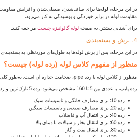
در این مرحله، لوله‌ها برای صاف‌شدن، صیقلی‌شدن و افزایش مقاومت، ت
مقاومت لوله در برابر خوردگی و پوسیدگی به کار می‌رود.
برای آشنایی بیشتر، به صفحه
لوله گالوانیزه چیست
مراجعه کنید.
4. برش و بسته‌بندی
در این مرحله، پس از برش لوله‌ها به طول‌های موردنظر، به بسته‌بندی آ
منظور از مفهوم کلاس لوله (رده لوله) چیست؟
منظور از کلاس لوله یا رده pipe، ضخامت جداره آن است. به‌طور کلی، هرچه رده پایپ بالاتر باشد، ضخامت جداره لوله بیشتر و به‌تبع آن، مقاومت پایپ دربرابر فشار و دما نیز بیشتر خواهد بود.
رده پایپ، با عددی بین 5 تا 160 مشخص می‌شود. رده 5 نازک‌ترین و رده 160 ضخیم‌ترین لوله‌ها هستند. رده‌های رایج لوله، عبارتند از:
رده 10: برای مصارف خانگی و تاسیسات سبک
رده 20: برای مصارف صنعتی و تاسیسات سنگین
رده 40: برای انتقال آب و فاضلاب
رده 60: برای انتقال بخار و سیالات با دمای بالا
رده 80: برای انتقال نفت و گاز