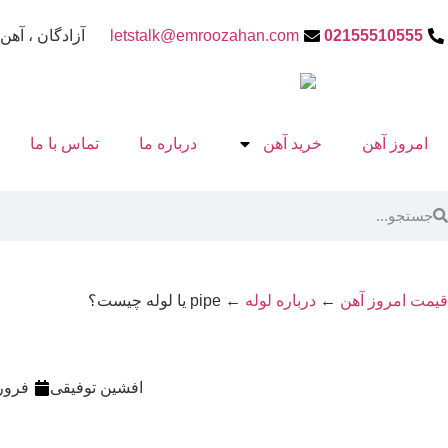
02155510555
letstalk@emroozahan.com
آزادگان ، آهن 
امروز آهن
خرید آهن
درباره ما
تماس با ما
قیمت امروز آهن
←
درباره لوله
←
pipe یا لوله چیست؟
افشین توفیقی
فروردین 