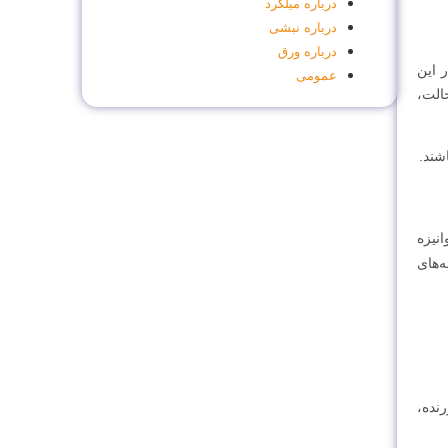
درباره میلگرد
درباره نبشی
درباره ورق
د. در این
عمومی
الت،
شند.
انیزه
‌های
رنده،