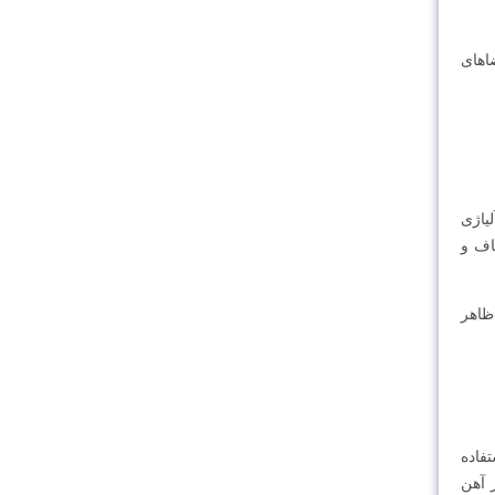
اهای
یاژی
اف و
ظاهر
فاده
ز آهن