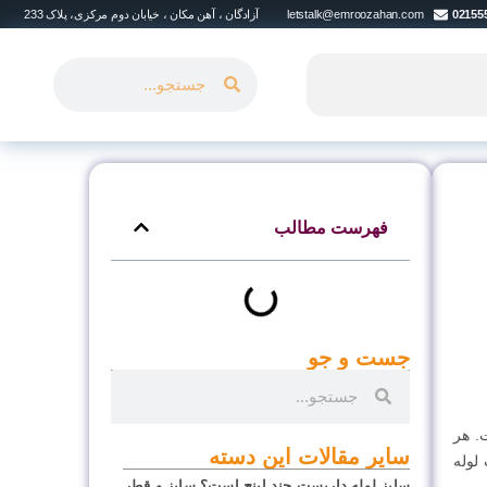
02155
letstalk@emroozahan.com
آزادگان ، آهن مکان ، خیابان دوم مرکزی، پلاک 233
فهرست مطالب
جست و جو
. هر
سایر مقالات این دسته
ت لوله
سایز لوله داربست چند اینچ است؟ سایز و قطر