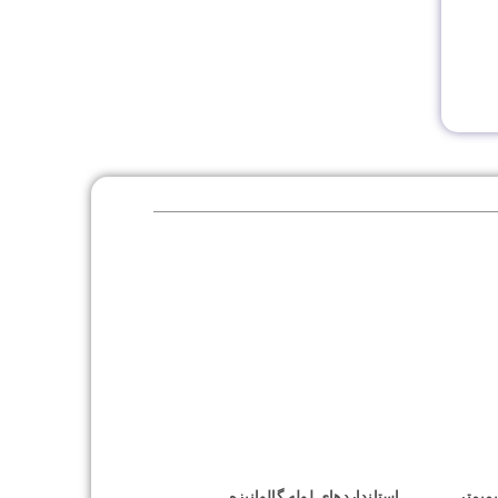
یمیمتر
استانداردهای لوله گالوانیزه