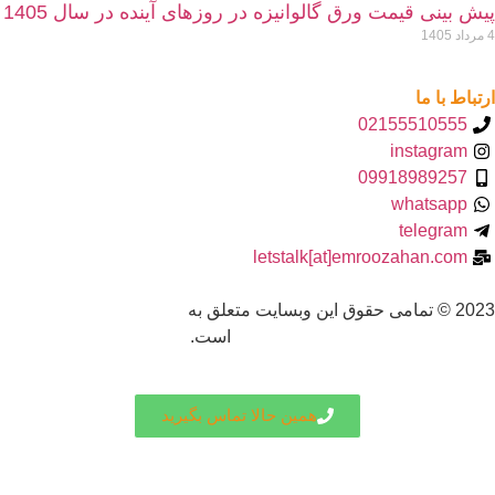
یش بینی قیمت ورق گالوانیزه در روزهای آینده در سال 1405
داد 1405
رتباط با ما
02155510555
instagram
09918989257
whatsapp
telegram
letstalk[at]emroozahan.com
2 © تمامی حقوق این وبسایت متعلق به
امروزآهن (تولیدکننده لوله
و پروفیل)
است.
همین حالا تماس بگیرید