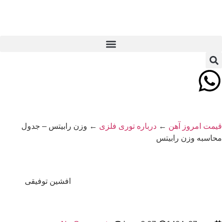
یمت امروز آهن
←
درباره توری فلزی
←
وزن رابیتس – جدول
حاسبه وزن رابیتس
افشین توفیقی