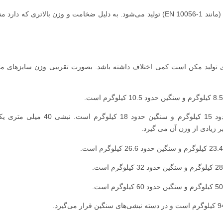
: این نوع عموما مطابق با استانداردهای اروپایی (مانند EN 10056-1) تولید می‌شود. به دلیل ضخامت و وزن بالاتری که 
ای تولید مکن است کمی اختلاف داشته باشد. بصورت تقریبی وزن سایزهای مت
: وزن شاخه 6 متری نبشی 4 سبک حدود 15 کیلوگرم و سنگین حدود 18 کیلوگرم است.
یر زیادی از وزن آن می گیرد.