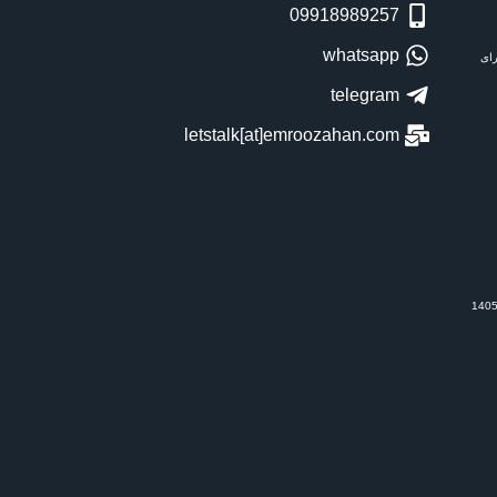
09918989257
whatsapp
رای
telegram
letstalk[at]emroozahan.com