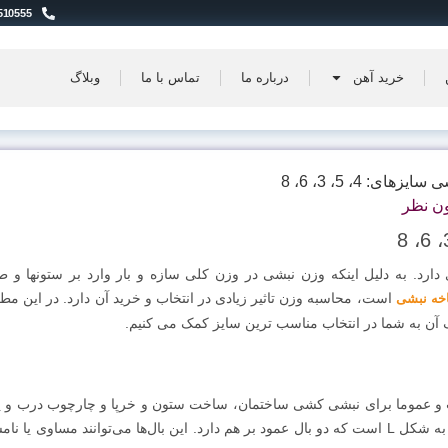
510555
خرید آهن
درباره ما
تماس با ما
وبلاگ
ی: 4، 5، 3، 6، 8
ن نظر
ارد. به دلیل اینکه وزن نبشی در وزن کلی سازه و بار وارد بر ستونها و ط
است، محاسبه وزن تاثیر زیادی در انتخاب و خرید آن دارد. در این مطل
خه نبشی
ن به شما در انتخاب مناسب ترین سایز کمک می کنیم.
ت و عموما برای نبشی کشی ساختمان، ساخت ستون و خرپا و چارچوب درب و پ
بکار می رود. نبشی در واقع نوعی پروفیل فولادی با مقطعی به شکل L است که دو بال عمود بر هم دارد. این بال‌ها می‌توانند مساوی ی