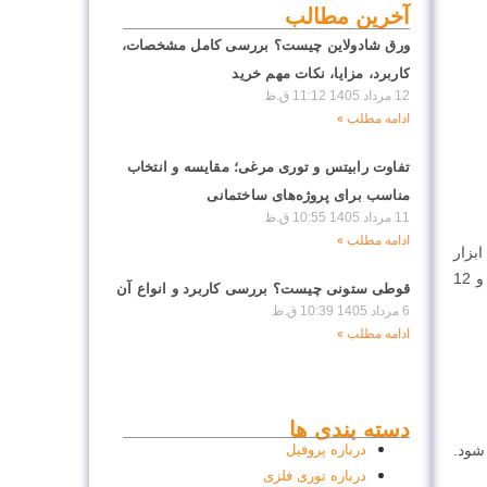
آخرین مطالب
ورق شادولاین چیست؟ بررسی کامل مشخصات،
کاربرد، مزایا، نکات مهم خرید
12 مرداد 1405
11:12 ق.ظ
ادامه مطلب »
تفاوت رابیتس و توری مرغی؛ مقایسه و انتخاب
مناسب برای پروژه‌های ساختمانی
11 مرداد 1405
10:55 ق.ظ
ادامه مطلب »
بزار
مهم برای مهندسان و پیمانکاران برای بدست آوردن وزن تقریبی نبشی استفاده شده در سازه است. در جدول زیر وزن هر شاخه نبشی 6 و 12
قوطی ستونی چیست؟ بررسی کاربرد و انواع آن
6 مرداد 1405
10:39 ق.ظ
ادامه مطلب »
دسته بندی ها
درباره پروفیل
 تولید می شود.
درباره توری فلزی