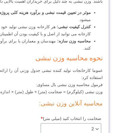
باشند. وزن نبشی به چند دلیل برای خریداران اهمیت بالایی دار
موثر در تعیین قیمت نبشی و برآورد هزینه کلی پروژه
میشود.
کنترل کیفیت نبشی:
هر کارخانه وزن نبشی تولید خود 
کارخانه می توانید از اصل و با کیفیت بودن آن اطمینان
محاسبه وزن سازه:
مهندسان و معماران با برای برآ
کنند.
نحوه محاسبه وزن نبشی
عموما کارخانجات تولید کننده نبشی جدول وزنی آن را ارائه 
استفاده کرد:
فرمول محاسبه وزن نبشی بال مساوی:
وزن نبشی (کیلوگرم) = ضخامت (متر) × طول (متر) × اندازه بال‌ها (متر) × 7850 (کیلوگرم بر متر م
محاسبه آنلاین وزن نبشی:
ضخامت را انتخاب کنید (میلی متر)
*