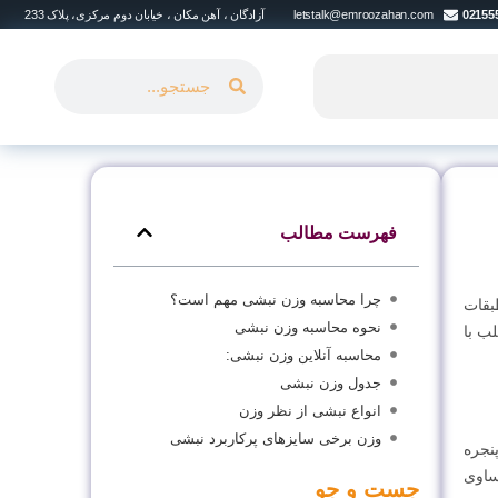
02155
letstalk@emroozahan.com
آزادگان ، آهن مکان ، خیابان دوم مرکزی، پلاک 233
فهرست مطالب
چرا محاسبه وزن نبشی مهم است؟
بقات
نحوه محاسبه وزن نبشی
ب با
محاسبه آنلاین وزن نبشی:
جدول وزن نبشی
انواع نبشی از نظر وزن
وزن برخی سایزهای پرکاربرد نبشی
نجره
ا نامساوی
جست و جو