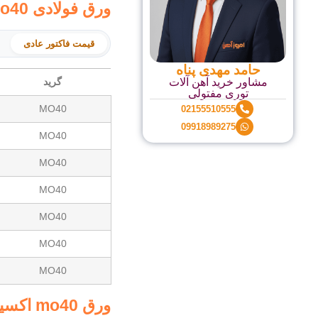
ورق فولادی mo40 یزد
قیمت فاکتور عادی
حامد مهدی پناه
مشاور خرید آهن آلات
گرید
توری مفتولی
MO40
02155510555
09918989275
MO40
MO40
MO40
MO40
MO40
MO40
ورق mo40 اکسین