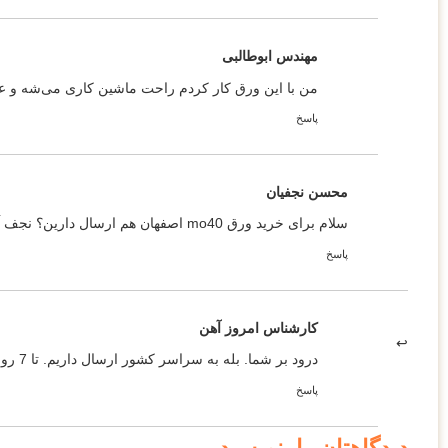
در استاندارد پولدی، این فولاد با نا
مهندس ابوطالبی
در استاندارد ASSAB، با نام 709 شناخته می‌شود.
من با این ورق کار کردم راحت ماشین‌ کاری می‌شه و 
در اتریش، نام تجاری آن VCL140 ا
پاسخ
این استانداردها، مشخص
دارای کیفیت مطلوب 
محسن نجفیان
همچنین اطمینان دارید 
سلام برای خرید ورق mo40 اصفهان هم ارسال دارین؟ نجف آباد هستیم چند روزه به دستم میرسه؟
برای مشاوره و یا خرید ورق آلیاژی mo40، م
پاسخ
کارشناس امروز آهن
درود بر شما. بله به سراسر کشور ارسال داریم. تا 7 روز بعد از ثبت سفارش براتون ارسال انجام میشه.
پاسخ
دیدگاهتان را بنویسید