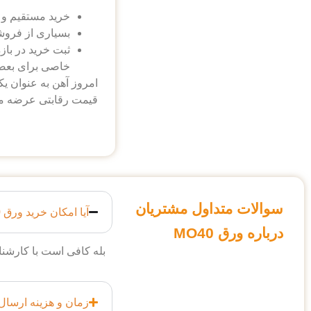
خرید مستقیم و 
بسیاری از فروشن
ثبت خرید در باز
خاصی برای بعضی
امروز آهن به عنوان یک
کارشناسان ما همه روزه آما
عوامل موثر در تع
در این فولاد کربن، من
شوک استحکام کششی با
سوالات متداول مشتریان
آیا امکان خرید ورق MO40 با ابعاد سفارشی از امروز آهن وجود دارد؟
درباره ورق MO40
بله کافی است با کارشن
زمان و هزینه ارسال ورق فولاد mo40 