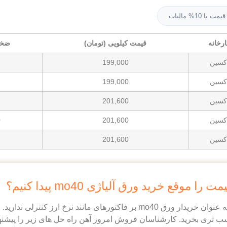
قیمت با 10% مالیات
رخانه
قیمت کیلویی (تومان)
ضخام
کسین
199,000
کسین
199,000
کسین
201,600
کسین
201,600
0
کسین
201,600
 موقع خرید ورق آلیاژی mo40 پیدا کنیم؟
درست است که شما به عنوان خریدار ورق mo40 بر فاکتورهای مانند نرخ ار