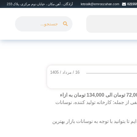
02155
letstalk@emroozahan.com
آزادگان ، آهن مکان ، خیابان دوم مرکزی، پلاک 233
16 / مرداد / 1405
در بازار مقاطع آهن و فولادی، قیمت ورق MO40 به ازای هر کیلو از 72,000 تومان الی 134,000 تومان به ازاء
 تأثیر عوامل مختلفی از جمله: کارخانه تولید کننده، نوسانات
را بروزرسانی کرده ایم تا بتوانید با توجه به نوسانات بازار بهترین