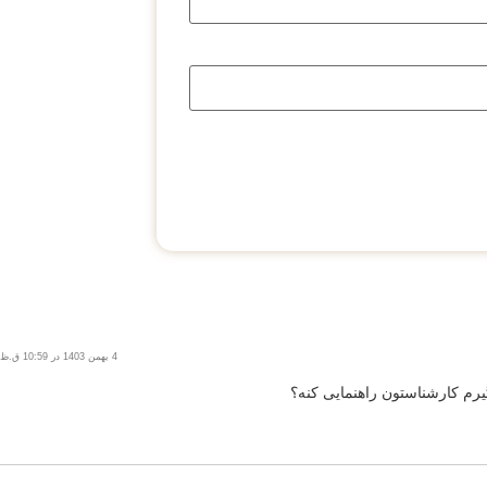
4 بهمن 1403 در 10:59 ق.ظ
یرم کارشناستون راهنمایی کنه؟