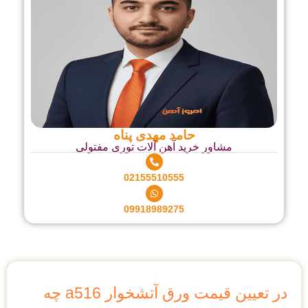
حامد مهدی پناه
شاور خرید آهن آلات توری مفتولی
02155510555
09918989275
در تعیین قیمت ورق آتشخوار a516 چه