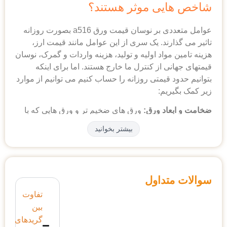
ی موثر هستند؟
ی بر نوسان
قیمت ورق a516
بصورت روزانه
ند. یک سری از این عوامل مانند قیمت ارز،
واد اولیه و تولید، هزینه واردات و گمرک، نوسان
 از کنترل ما خارج هستند. اما برای اینکه
قیمتی روزانه را حساب کنیم می توانیم از موارد
یم:
د ورق:
ورق های ضخیم تر و ورق هایی که با
 تولید می شوند قیمت بالاتری دارند.
بیشتر بخوانید
ورق A516 معمولا در گریدهای مختلف و با درصد
یاژها تولید می‌شود. هر گرید با توجه به ترکیب
اص مکانیکی، قیمت متفاوتی دارد.
قیمت ورق
به دلیل تقاضای زیاد
داول
ن صفحه آپدیت می شود.
تفاوت
بین
ه:
هر کارخانه استانداردها و فرایند تولید متفاوتی
گریدهای
باعث تفاوت کیفیت و قیمت نهایی می شود. در