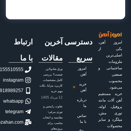
دسترسی
آخرین
ارتباط
سریع
مقالات
با ما
امروز
02155510555
ورق شادولاین
آهن
چیست؟ بررسی
instagram
کامل مشخصات،
خرید
کاربرد، مزایا، نکات
آهن
09918989257
مهم خرید
12 مرداد 1405
درباره
whatsapp
ما
تفاوت رابیتس و
telegram
توری مرغی؛
تماس
مقایسه و انتخاب
با ما
letstalk[at]emroozahan.com
مناسب برای
پروژه‌های