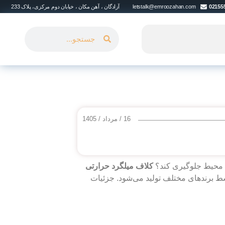
02155
letstalk@emroozahan.com
آزادگان ، آهن مکان ، خیابان دوم مرکزی، پلاک 233
16 / مرداد / 1405
ی محیط جلو‌گیری کند؟
کلاف میلگرد حرارتی
ته می‌شود، در سایز‌های کوچک (حدود 4.5 تا 12 میلی‌متر) توسط برند‌های مختلف تولید می‌شود. جزئیات