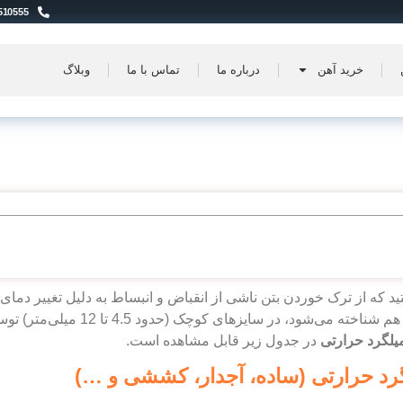
510555
خرید آهن
درباره ما
تماس با ما
وبلاگ
تید که از ترک خوردن بتن ناشی از انقباض و انبساط به دلیل تغییر دما
که با نام آرماتور حرارتی هم شناخ
یلگرد حرارتی
در جدول زیر قابل مشاهده است.
د حرارتی (ساده، آجدار، کششی و …)