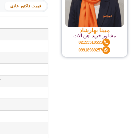
قیمت فاکتور عادی
مبینا بهارشاد
مشاور خرید آهن آلات
02155510555
09918989257
ک
ک