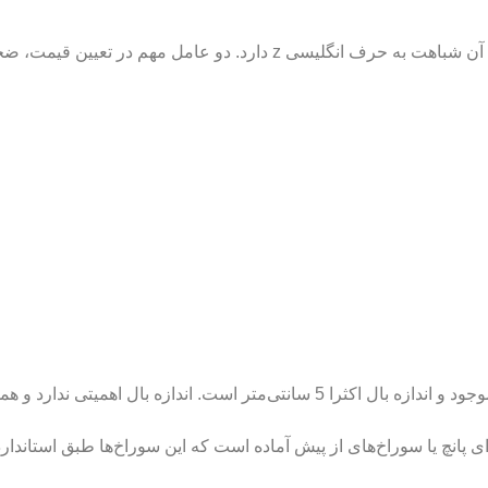
 تعیین قیمت، ضخامت پروفیل زد و ارتفاع کلی آن است.
پروفیل z معمولا در ضخامت‌های 2، 2.5 و 3 میلی‌متر موجود و اندازه بال اکثرا 5 سا
انچ یا سوراخ‌های از پیش آماده است که این سوراخ‌ها طبق استاندارد‌ها