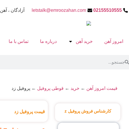
02155510555
letstalk@emroozahan.com
آزادگان ، آهن 
امروز آهن
خرید آهن
درباره ما
تماس با ما
قیمت امروز آهن
←
خرید
←
قوطی پروفیل
←
پروفیل زد
کارشناس فروش پروفیل z
قیمت پروفیل زد