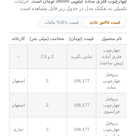
یلویی 38000 تومان است.
جزئیات
کیک مدل در جدول زیر قابل مشاهده است.
ر عادی
قیمت با 10% مالیات
قیمت (تومان)
ضخامت (میلی متر)
کارخانه
تماس بگیرید
2 و 2.5
–
106,177
2
اصفهان
106,177
2
اصفهان
106,177
2
جباری