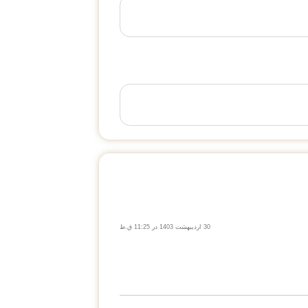
30 اردیبهشت 1403 در 11:25 ق.ظ