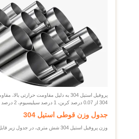
پروفیل استیل 304 به دلیل مقاومت حرار
304 از 0.07 درصد کربن، 1 درصد سیلیسیوم، 2 درصد منگنز، 0.45 درصد فسفر، 18 الی 20 درصد کروم و 8 الی 11 درصد نیکل تشکیل شده است.
جدول وزن قوطی استیل 304
وزن پروفیل استیل 304 شش متری، در جدول زیر قابل مشاهده است: