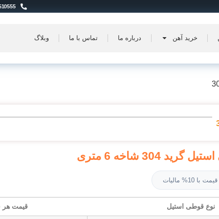
510555
خرید آهن
درباره ما
تماس با ما
وبلاگ
د 304 شاخه 6 متری
قیمت با 10% مالیات
نوع قوطی استیل
قیمت هر ش