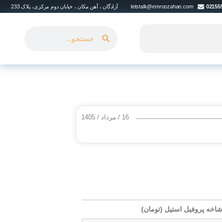
02155
letstalk@emroozahan.com
آزادگان ، آهن مکان ، خیابان دوم مرکزی، پلاک 233
16 / مرداد / 1405
اخه پروفیل استیل (تومان)