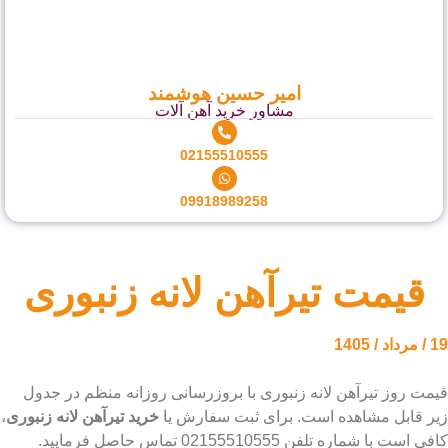
امیر حسین هوشمند
مشاور خرید آهن آلات
02155510555
09918989258
یرآهن لانه زنبوری
انه زنبوری با بروزرسانی روزانه منظم در جدول
 است. برای ثبت سفارش یا
خرید تیرآهن لانه زنبوری
،
ماس حاصل فرمایید.