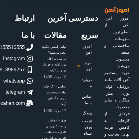
دسترسی
آخرین
ارتباط
سریع
مقالات
با ما
امروز
02155510555
تولید رابیتس چگونه
آهن
انجام می‌شود؟
instagram
بررسی مراحل،
خرید
مواد اولیه و عوامل
آهن
09918989257
موثر بر کیفیت
18 مرداد 1405
درباره
whatsapp
ما
اسامی ۱۰ کارخانه
telegram
لوله داربست در
تماس
ایران و آشنایی با
با ما
letstalk[at]emroozahan.com
آن‌ها
17 مرداد 1405
وبلاگ
قیمت
ورق شادولاین
چیست؟ بررسی
ورق
کامل مشخصات،
سیاه
کاربرد، مزایا، نکات