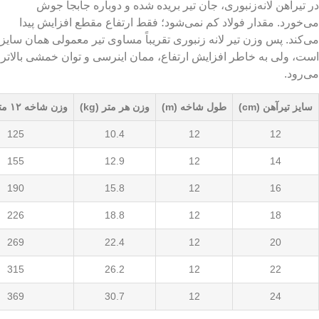
بوری، جان تیر بریده شده و دوباره جابجا جوش
لاد کم نمی‌شود؛ فقط ارتفاع مقطع افزایش پیدا
ر لانه زنبوری تقریباً مساوی تیر معمولی همان سایز
 افزایش ارتفاع، ممان اینرسی و توان خمشی بالاتر
طول شاخه (m)
وزن هر متر (kg)
وزن شاخه ۱۲ متری (kg)
عرض بال (
4
125
10.4
12
3
155
12.9
12
2
190
15.8
12
1
226
18.8
12
00
269
22.4
12
10
315
26.2
12
20
369
30.7
12