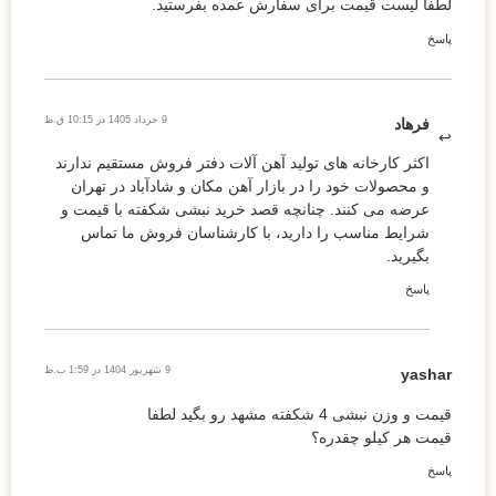
لطفا لیست قیمت برای سفارش عمده بفرستید.
پاسخ
9 خرداد 1405 در 10:15 ق.ظ
فرهاد
اکثر کارخانه های تولید آهن آلات دفتر فروش مستقیم ندارند
و محصولات خود را در بازار آهن مکان و شادآباد در تهران
عرضه می کنند. چنانچه قصد خرید نبشی شکفته با قیمت و
شرایط مناسب را دارید، با کارشناسان فروش ما تماس
بگیرید.
پاسخ
9 شهریور 1404 در 1:59 ب.ظ
yashar
قیمت و وزن نبشی 4 شکفته مشهد رو بگید لطفا
قیمت هر کیلو چقدره؟
پاسخ