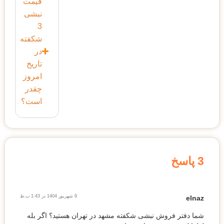
قیمت
نبشی
3
شکفته
در
تاریخ
امروز
چقدر
است؟
3 پاسخ
9 شهریور 1404 در 1:43 ب.ظ
elnaz
شما دفتر فروش نبشی شکفته مشهد در تهران هستید؟ اگر بله