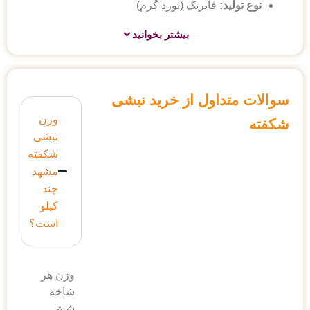
نوع تولید:
فابریک (نورد گرم)
بیشتر بخوانید
سوالات متداول از خرید نبشی
وزن
شکفته
نبشی
شکفته
مشهد
چند
کیلو
است؟
وزن هر
شاخه
شش