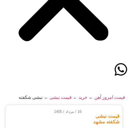
قیمت امروز آهن
←
خرید
←
قیمت نبشی
←
نبشی شکفته
16 / مرداد / 1405
قیمت نبشی
شکفته مشهد