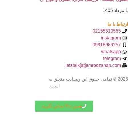
1 مرداد 1405
ارتباط با ما
02155510555
instagram
09918989257
whatsapp
telegram
letstalk[at]emroozahan.com
2023 © تمامی حقوق این وبسایت متعلق به
امروزآهن (تولیدکننده لوله
و پروفیل)
است.
همین حالا تماس بگیرید