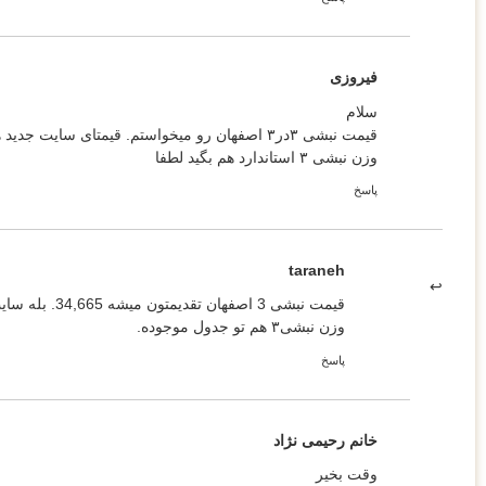
فیروزی
سلام
قیمت نبشی ۳در۳ اصفهان رو میخواستم. قیمتای سایت جدید هست؟
وزن نبشی ۳ استاندارد هم بگید لطفا
پاسخ
taraneh
قیمت نبشی 3 اصفهان تقدیمتون میشه 34,665. بله سایت ساعتی آپدیت میشه.
وزن نبشی۳ هم تو جدول موجوده.
پاسخ
خانم رحیمی نژاد
وقت بخیر