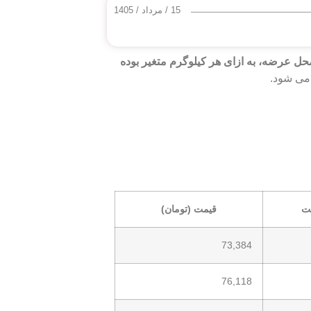
15 / مرداد / 1405
تا 76,118 تومان به ازاء ابعاد، برند و محل عرضه، به ازای هر کیلوگرم متغیر بوده
می‌ شود.
ت
قیمت (تومان)
73,384
76,118