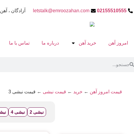
02155510555
letstalk@emroozahan.com
آزادگان ، آهن 
امروز آهن
خرید آهن
درباره ما
تماس با ما
قیمت امروز آهن
←
خرید
←
قیمت نبشی
←
قیمت نبشی 3
نبشی 2
نبشی 4
نبشی