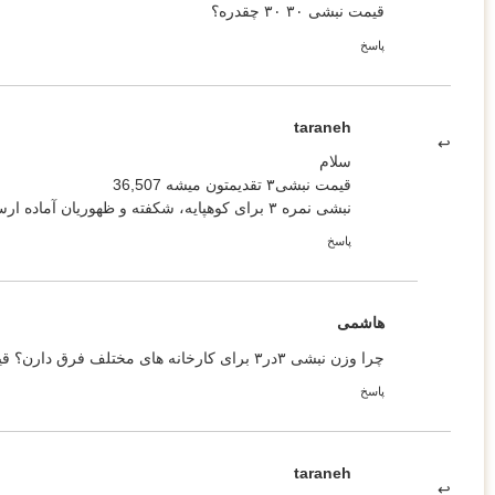
قیمت نبشی ۳۰ ۳۰ چقدره؟
پاسخ
taraneh
سلام
قیمت نبشی۳ تقدیمتون میشه 36,507
نبشی نمره ۳ برای کوهپایه، شکفته و ظهوریان آماده ارسال هست.
پاسخ
هاشمی
چرا وزن نبشی ۳در۳ برای کارخانه های مختلف فرق دارن؟ قیمت مگر بر اساس وزن نبشی3 حساب نمیشه؟
پاسخ
taraneh