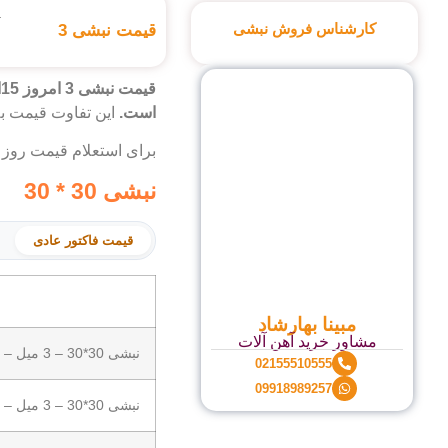
کارشناس فروش نبشی
قیمت نبشی 3
است.
این تفاوت قیمت به
برای استعلام قیمت روز نبشی 3 شاخ
نبشی 30 * 30
قیمت فاکتور عادی
مبینا بهارشاد
مشاور خرید آهن آلات
نبشی 30*30 – 3 میل – شکفته
02155510555
09918989257
نبشی 30*30 – 3 میل – صنایع فولاد کوهپایه